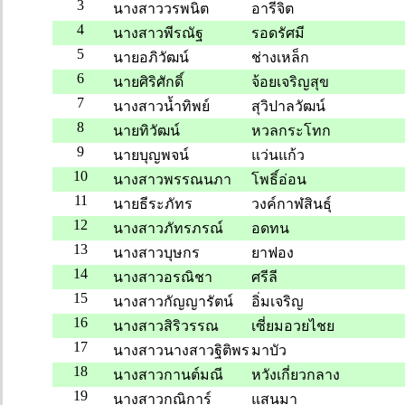
3
นางสาววรพนิต
อารีจิต
4
นางสาวพีรณัฐ
รอดรัศมี
5
นายอภิวัฒน์
ช่างเหล็ก
6
นายศิริศักดิ์
จ้อยเจริญสุข
7
นางสาวน้ำทิพย์
สุวิปาลวัฒน์
8
นายทิวัฒน์
หวลกระโทก
9
นายบุญพจน์
แว่นแก้ว
10
นางสาวพรรณนภา
โพธิ์อ่อน
11
นายธีระภัทร
วงค์กาฬสินธุ์
12
นางสาวภัทรภรณ์
อดทน
13
นางสาวบุษกร
ยาฟอง
14
นางสาวอรณิชา
ศรีลี
15
นางสาวกัญญารัตน์
อิ่มเจริญ
16
นางสาวสิริวรรณ
เซี่ยมอวยไชย
17
นางสาวนางสาวฐิติพร
มาบัว
18
นางสาวกานต์มณี
หวังเกี่ยวกลาง
19
นางสาวกณิการ์
แสนมา