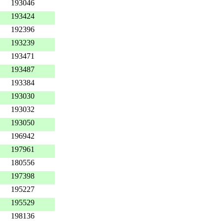
193046
193424
192396
193239
193471
193487
193384
193030
193032
193050
196942
197961
180556
197398
195227
195529
198136