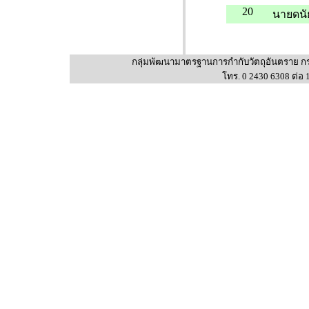
20
นายดนั
กลุ่มพัฒนามาตรฐานการกำกับวัตถุอันตราย กร
โทร. 0 2430 6308 ต่อ 