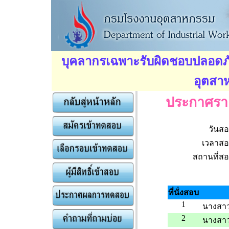
บุคลากรเฉพาะรับผิดชอบปลอดภั
อุตสา
ประกาศรายช
วันสอ
เวลาสอ
สถานที่สอ
ที่นั่งสอบ
1
นางสา
2
นางสาว