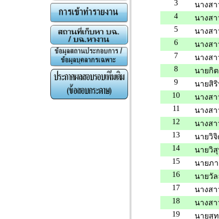
3
นางสาว
4
นางสา
5
นางสา
6
นางสา
7
นางสา
8
นายกิต
9
นายสิริ
10
นางสาว
11
นางสาว
12
นางสาว
13
นายวิจ
14
นายวิสุ
15
นายภา
16
นายวั
17
นางสา
18
นางสา
19
นายสุทธ