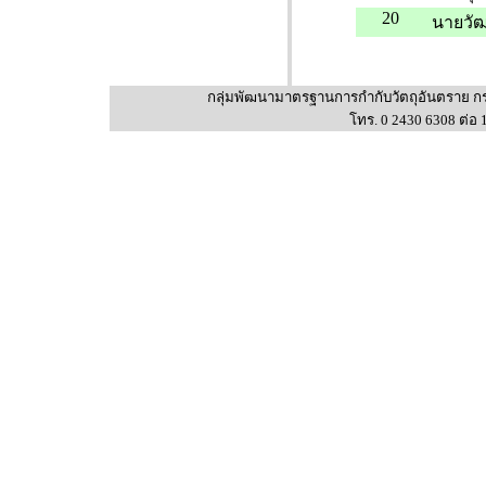
20
นายวั
กลุ่มพัฒนามาตรฐานการกำกับวัตถุอันตราย กร
โทร. 0 2430 6308 ต่อ 