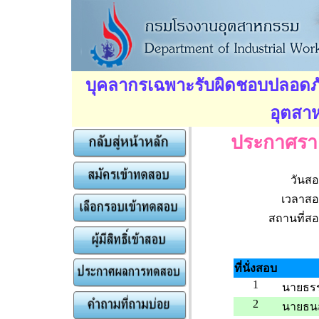
บุคลากรเฉพาะรับผิดชอบปลอดภั
อุตสา
ประกาศรายช
วันสอ
เวลาสอ
สถานที่สอ
ที่นั่งสอบ
1
นายธรร
2
นายธน