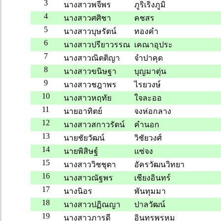
3
นางสาวพจีพร
ภูริเริงภูมิ
4
นางสาวศศิชา
คชสร
5
นางสาวบุษรัตน์
ทองคำ
6
นางสาวปรียาวรรณ
เคณาอุประ
7
นางสาวณิตติญา
จำปาคุด
8
นางสาวขนิษฐา
บุญมาตุ่น
9
นางสาวชฎาพร
ไรยวงษ์
10
นางสาวหฤทัย
ใจละออ
11
นายอาทิตย์
จงห่อกลาง
12
นางสาวสกาวรัตน์
คำนอก
13
นายชัยวัฒน์
วิชัยวงศ์
14
นายพิสิษฐ์
แซ่จง
15
นางสาววิชชุตา
อัครวัฒนวิทยา
16
นางสาวณัฐพร
เชียงอินทร์
17
นางนิอร
พันทุมมา
18
นางสาวปฏิณญา
ปาลวัฒน์
19
นางสาวภารดี
อินทรพรหม